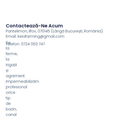
Contactează-Ne Acum
Pantelimon, Ilfov, 070145 (Lângă București, România)
Email: keiafarming@gmail.com
De
Telefon: 0724 053 747
la
ferme,
la
irigații
și
agrement.
Impermeabilizăm
profesional
orice
tip
de
bazin,
canal