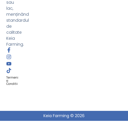
sau
lac,
menținând
standardul
de
calitate
Keia
Farming.
Termeni
si
Conditii
Keia Farming © 2026